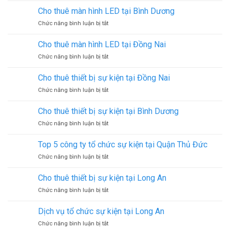
Giang
vụ
bạt
Cho thuê màn hình LED tại Bình Dương
cho
sự
ở
Chức năng bình luận bị tắt
thuê
kiện
Cho
loa
thuê
kéo
Cho thuê màn hình LED tại Đồng Nai
màn
ở
Chức năng bình luận bị tắt
hình
Cho
LED
thuê
tại
Cho thuê thiết bị sự kiện tại Đồng Nai
màn
Bình
ở
Chức năng bình luận bị tắt
hình
Dương
Cho
LED
thuê
tại
Cho thuê thiết bị sự kiện tại Bình Dương
thiết
Đồng
ở
Chức năng bình luận bị tắt
bị
Nai
Cho
sự
thuê
kiện
Top 5 công ty tổ chức sự kiện tại Quận Thủ Đức
thiết
tại
ở
Chức năng bình luận bị tắt
bị
Đồng
Top
sự
Nai
5
kiện
Cho thuê thiết bị sự kiện tại Long An
công
tại
ở
Chức năng bình luận bị tắt
ty
Bình
Cho
tổ
Dương
thuê
chức
Dịch vụ tổ chức sự kiện tại Long An
thiết
sự
ở
Chức năng bình luận bị tắt
bị
kiện