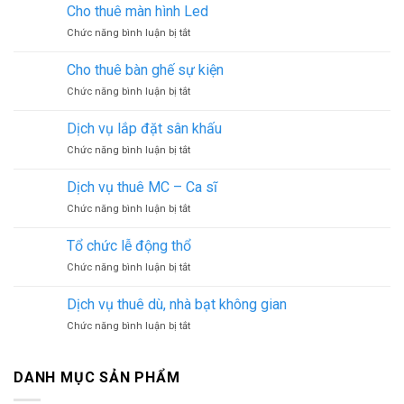
vụ
khai
Cho thuê màn hình Led
cho
trương
ở
Chức năng bình luận bị tắt
thuê
Cho
cổng
thuê
hơi
Cho thuê bàn ghế sự kiện
màn
ở
Chức năng bình luận bị tắt
hình
Cho
Led
thuê
Dịch vụ lắp đặt sân khấu
bàn
ở
Chức năng bình luận bị tắt
ghế
Dịch
sự
vụ
kiện
Dịch vụ thuê MC – Ca sĩ
lắp
ở
Chức năng bình luận bị tắt
đặt
Dịch
sân
vụ
khấu
Tổ chức lễ động thổ
thuê
ở
Chức năng bình luận bị tắt
MC
Tổ
–
chức
Ca
Dịch vụ thuê dù, nhà bạt không gian
lễ
sĩ
ở
Chức năng bình luận bị tắt
động
Dịch
thổ
vụ
thuê
DANH MỤC SẢN PHẨM
dù,
nhà