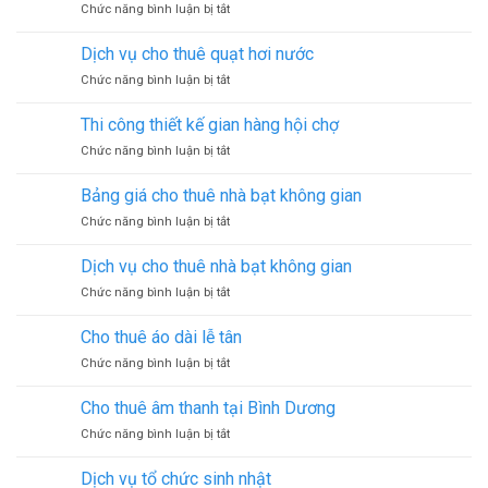
ở
Chức năng bình luận bị tắt
ra
sáng
Các
sự
loại
kiện
Dịch vụ cho thuê quạt hơi nước
hình
ở
Chức năng bình luận bị tắt
tổ
Dịch
chức
vụ
sự
Thi công thiết kế gian hàng hội chợ
cho
kiện
ở
Chức năng bình luận bị tắt
thuê
Thi
quạt
công
hơi
Bảng giá cho thuê nhà bạt không gian
thiết
nước
ở
Chức năng bình luận bị tắt
kế
Bảng
gian
giá
hàng
Dịch vụ cho thuê nhà bạt không gian
cho
hội
ở
Chức năng bình luận bị tắt
thuê
chợ
Dịch
nhà
vụ
bạt
Cho thuê áo dài lễ tân
cho
không
ở
Chức năng bình luận bị tắt
thuê
gian
Cho
nhà
thuê
bạt
Cho thuê âm thanh tại Bình Dương
áo
không
ở
Chức năng bình luận bị tắt
dài
gian
Cho
lễ
thuê
tân
Dịch vụ tổ chức sinh nhật