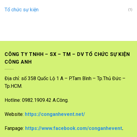
bạt
Tổ chức sự kiện
(1)
không
gian
CÔNG TY TNHH – SX – TM – DV TỔ CHỨC SỰ KIỆN
CÔNG ANH
Địa chỉ: số 358 Quốc Lộ 1 A – P.Tam Bình – Tp.Thủ Đức –
Tp.HCM.
Hotline: 0982.1909.42 A.Công.
Website:
https://conganhevent.net/
Fanpage:
https://www.facebook.com/conganhevent
.