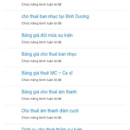
âm
ở
Chức năng bình luận bị tắt
thanh
Dịch
tại
vụ
Bình
cho thuê ban nhạc tại Bình Dương
tổ
Dương
ở
Chức năng bình luận bị tắt
chức
cho
sinh
thuê
nhật
Bảng giá đội múa sự kiện
ban
ở
Chức năng bình luận bị tắt
nhạc
Bảng
tại
giá
Bình
Bảng giá cho thuê ban nhạc
đội
Dương
ở
Chức năng bình luận bị tắt
múa
Bảng
sự
giá
kiện
Bảng giá thuê MC – Ca sĩ
cho
ở
Chức năng bình luận bị tắt
thuê
Bảng
ban
giá
nhạc
Bảng giá cho thuê âm thanh
thuê
ở
Chức năng bình luận bị tắt
MC
Bảng
–
giá
Ca
Cho thuê âm thanh đám cưới
cho
sĩ
ở
Chức năng bình luận bị tắt
thuê
Cho
âm
thuê
thanh
Dịch vụ cho thuê thảm sự kiện