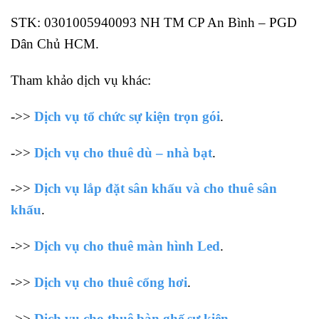
STK: 0301005940093 NH TM CP An Bình – PGD
Dân Chủ HCM.
Tham khảo dịch vụ khác:
->>
Dịch vụ tổ chức sự kiện trọn gói
.
->>
Dịch vụ cho thuê dù – nhà bạt
.
->>
Dịch vụ lắp đặt sân khấu và cho thuê sân
khấu
.
->>
Dịch vụ cho thuê màn hình Led
.
->>
Dịch vụ cho thuê cổng hơi
.
->>
Dịch vụ cho thuê bàn ghế sự kiện
.