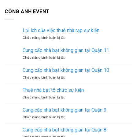
CÔNG ANH EVENT
Lợi ích của việc thuê nhà rạp sự kiện
ở
Chức năng bình luận bị tắt
Lợi
ích
Cung cấp nhà bạt không gian tại Quận 11
của
ở
Chức năng bình luận bị tắt
việc
Cung
thuê
cấp
nhà
Cung cấp nhà bạt không gian tại Quận 10
nhà
rạp
ở
Chức năng bình luận bị tắt
bạt
sự
Cung
không
kiện
cấp
gian
Thuê nhà bạt tổ chức sự kiện
nhà
tại
ở
Chức năng bình luận bị tắt
bạt
Quận
Thuê
không
11
nhà
gian
Cung cấp nhà bạt không gian tại Quận 9
bạt
tại
ở
Chức năng bình luận bị tắt
tổ
Quận
Cung
chức
10
cấp
sự
Cung cấp nhà bạt không gian tại Quận 8
nhà
kiện
ở