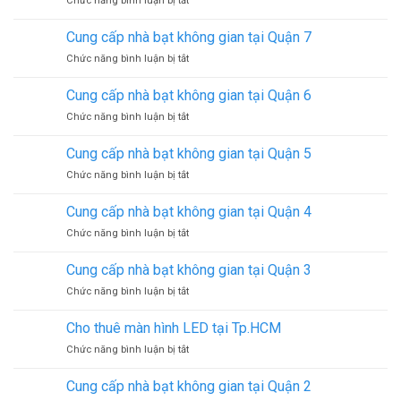
Chức năng bình luận bị tắt
bạt
Cung
không
cấp
gian
Cung cấp nhà bạt không gian tại Quận 7
nhà
tại
ở
Chức năng bình luận bị tắt
bạt
Quận
Cung
không
9
cấp
gian
Cung cấp nhà bạt không gian tại Quận 6
nhà
tại
ở
Chức năng bình luận bị tắt
bạt
Quận
Cung
không
8
cấp
gian
Cung cấp nhà bạt không gian tại Quận 5
nhà
tại
ở
Chức năng bình luận bị tắt
bạt
Quận
Cung
không
7
cấp
gian
Cung cấp nhà bạt không gian tại Quận 4
nhà
tại
ở
Chức năng bình luận bị tắt
bạt
Quận
Cung
không
6
cấp
gian
Cung cấp nhà bạt không gian tại Quận 3
nhà
tại
ở
Chức năng bình luận bị tắt
bạt
Quận
Cung
không
5
cấp
gian
Cho thuê màn hình LED tại Tp.HCM
nhà
tại
ở
Chức năng bình luận bị tắt
bạt
Quận
Cho
không
4
thuê
gian
Cung cấp nhà bạt không gian tại Quận 2
màn
tại