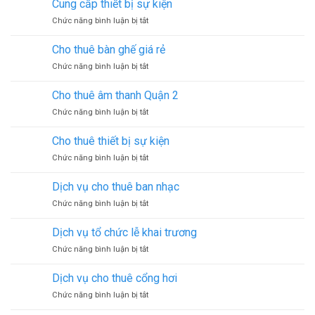
biểu
Cung cấp thiết bị sự kiện
âm
ở
Chức năng bình luận bị tắt
thanh
Cung
trọn
cấp
gói
Cho thuê bàn ghế giá rẻ
thiết
ở
Chức năng bình luận bị tắt
bị
Cho
sự
thuê
kiện
Cho thuê âm thanh Quận 2
bàn
ở
Chức năng bình luận bị tắt
ghế
Cho
giá
thuê
rẻ
Cho thuê thiết bị sự kiện
âm
ở
Chức năng bình luận bị tắt
thanh
Cho
Quận
thuê
2
Dịch vụ cho thuê ban nhạc
thiết
ở
Chức năng bình luận bị tắt
bị
Dịch
sự
vụ
kiện
Dịch vụ tổ chức lễ khai trương
cho
ở
Chức năng bình luận bị tắt
thuê
Dịch
ban
vụ
nhạc
Dịch vụ cho thuê cổng hơi
tổ
ở
Chức năng bình luận bị tắt
chức
Dịch
lễ