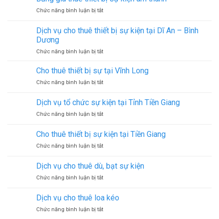
tổ
ở
Chức năng bình luận bị tắt
chức
Bảng
sự
giá
kiện
Dịch vụ cho thuê thiết bị sự kiện tại Dĩ An – Bình
thuê
Dương
thiết
ở
Chức năng bình luận bị tắt
bị
Dịch
sự
vụ
kiện
Cho thuê thiết bị sự tại Vĩnh Long
cho
âm
ở
Chức năng bình luận bị tắt
thuê
thanh
Cho
thiết
thuê
Dịch vụ tổ chức sự kiện tại Tỉnh Tiền Giang
bị
thiết
sự
ở
Chức năng bình luận bị tắt
bị
kiện
Dịch
sự
tại
vụ
tại
Cho thuê thiết bị sự kiện tại Tiền Giang
Dĩ
tổ
Vĩnh
An
ở
Chức năng bình luận bị tắt
chức
Long
–
Cho
sự
Bình
thuê
kiện
Dịch vụ cho thuê dù, bạt sự kiện
Dương
thiết
tại
ở
Chức năng bình luận bị tắt
bị
Tỉnh
Dịch
sự
Tiền
vụ
kiện
Dịch vụ cho thuê loa kéo
Giang
cho
tại
ở
Chức năng bình luận bị tắt
thuê
Tiền
Dịch
dù,