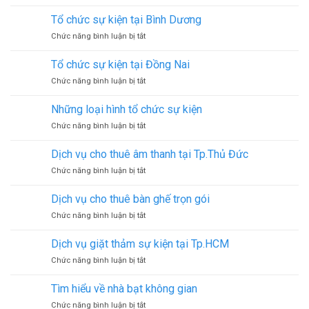
Dịch
sự
tại
vụ
kiện
Tổ chức sự kiện tại Bình Dương
Quận
tổ
tại
Thủ
ở
Chức năng bình luận bị tắt
chức
Long
Đức
Tổ
sự
An
chức
kiện
Tổ chức sự kiện tại Đồng Nai
sự
tại
ở
Chức năng bình luận bị tắt
kiện
Long
Tổ
tại
An
chức
Bình
Những loại hình tổ chức sự kiện
sự
Dương
ở
Chức năng bình luận bị tắt
kiện
Những
tại
loại
Đồng
Dịch vụ cho thuê âm thanh tại Tp.Thủ Đức
hình
Nai
ở
Chức năng bình luận bị tắt
tổ
Dịch
chức
vụ
sự
Dịch vụ cho thuê bàn ghế trọn gói
cho
kiện
ở
Chức năng bình luận bị tắt
thuê
Dịch
âm
vụ
thanh
Dịch vụ giặt thảm sự kiện tại Tp.HCM
cho
tại
ở
Chức năng bình luận bị tắt
thuê
Tp.Thủ
Dịch
bàn
Đức
vụ
ghế
Tìm hiểu về nhà bạt không gian
giặt
trọn
ở
Chức năng bình luận bị tắt
thảm
gói