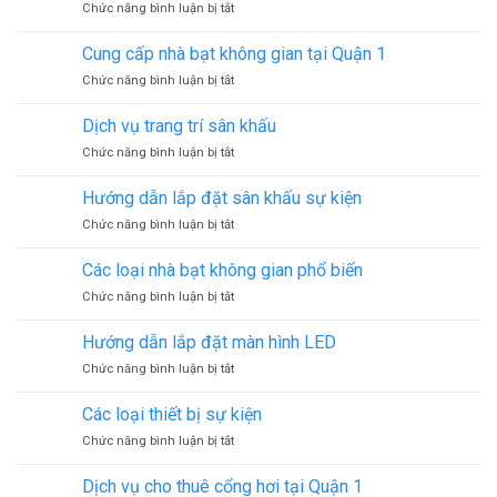
ở
Chức năng bình luận bị tắt
hình
Quận
Cung
LED
3
cấp
tại
Cung cấp nhà bạt không gian tại Quận 1
nhà
Tp.HCM
ở
Chức năng bình luận bị tắt
bạt
Cung
không
cấp
gian
Dịch vụ trang trí sân khấu
nhà
tại
ở
Chức năng bình luận bị tắt
bạt
Quận
Dịch
không
2
vụ
gian
Hướng dẫn lắp đặt sân khấu sự kiện
trang
tại
ở
Chức năng bình luận bị tắt
trí
Quận
Hướng
sân
1
dẫn
khấu
Các loại nhà bạt không gian phổ biến
lắp
ở
Chức năng bình luận bị tắt
đặt
Các
sân
loại
khấu
Hướng dẫn lắp đặt màn hình LED
nhà
sự
ở
Chức năng bình luận bị tắt
bạt
kiện
Hướng
không
dẫn
gian
Các loại thiết bị sự kiện
lắp
phổ
ở
Chức năng bình luận bị tắt
đặt
biến
Các
màn
loại
hình
Dịch vụ cho thuê cổng hơi tại Quận 1
thiết