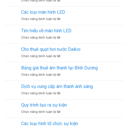
ở
Chức năng bình luận bị tắt
hình
lãm
Dịch
LED
vụ
trong
Các loại màn hình LED
thi
nhà
ở
Chức năng bình luận bị tắt
công
và
Các
thiết
ngoài
loại
kế
Tìm hiểu về màn hình LED
trời
màn
gian
ở
Chức năng bình luận bị tắt
hình
hàng
Tìm
LED
hội
hiểu
Cho thuê quạt hơi nước Daikio
chợ
về
ở
Chức năng bình luận bị tắt
màn
Cho
hình
thuê
LED
Bảng giá thuê âm thanh tại Bình Dương
quạt
ở
Chức năng bình luận bị tắt
hơi
Bảng
nước
giá
Daikio
Dịch vụ cung cấp âm thanh ánh sáng
thuê
ở
Chức năng bình luận bị tắt
âm
Dịch
thanh
vụ
tại
Quy trình tạo ra sự kiện
cung
Bình
ở
Chức năng bình luận bị tắt
cấp
Dương
Quy
âm
trình
thanh
Các loại hình tổ chức sự kiện
tạo
ánh