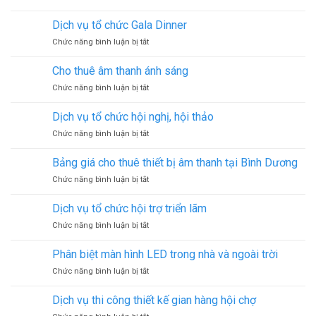
Tìm
sự
hiểu
kiện
Dịch vụ tổ chức Gala Dinner
về
tại
ở
Chức năng bình luận bị tắt
nhà
Tp.HCM
Dịch
bạt
vụ
không
Cho thuê âm thanh ánh sáng
tổ
gian
ở
Chức năng bình luận bị tắt
chức
Cho
Gala
thuê
Dinner
Dịch vụ tổ chức hội nghị, hội thảo
âm
ở
Chức năng bình luận bị tắt
thanh
Dịch
ánh
vụ
sáng
Bảng giá cho thuê thiết bị âm thanh tại Bình Dương
tổ
ở
Chức năng bình luận bị tắt
chức
Bảng
hội
giá
nghị,
Dịch vụ tổ chức hội trợ triển lãm
cho
hội
ở
Chức năng bình luận bị tắt
thuê
thảo
Dịch
thiết
vụ
bị
Phân biệt màn hình LED trong nhà và ngoài trời
tổ
âm
ở
Chức năng bình luận bị tắt
chức
thanh
Phân
hội
tại
biệt
trợ
Dịch vụ thi công thiết kế gian hàng hội chợ
Bình
màn
triển
Dương