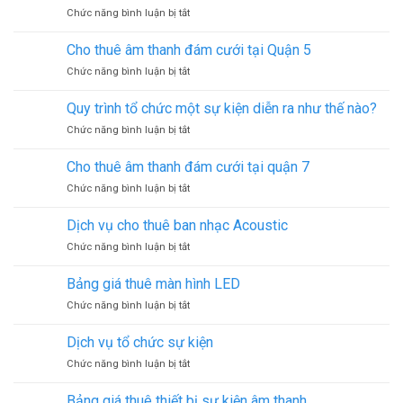
LED
ở
Chức năng bình luận bị tắt
bị
Dịch
sự
vụ
kiện
Cho thuê âm thanh đám cưới tại Quận 5
cho
ở
Chức năng bình luận bị tắt
thuê
Cho
cổng
thuê
hơi
Quy trình tổ chức một sự kiện diễn ra như thế nào?
âm
tại
ở
Chức năng bình luận bị tắt
thanh
Quận
Quy
đám
1
trình
cưới
Cho thuê âm thanh đám cưới tại quận 7
tổ
tại
ở
Chức năng bình luận bị tắt
chức
Quận
Cho
một
5
thuê
sự
Dịch vụ cho thuê ban nhạc Acoustic
âm
kiện
ở
Chức năng bình luận bị tắt
thanh
diễn
Dịch
đám
ra
vụ
cưới
Bảng giá thuê màn hình LED
như
cho
tại
thế
ở
Chức năng bình luận bị tắt
thuê
quận
nào?
Bảng
ban
7
giá
nhạc
Dịch vụ tổ chức sự kiện
thuê
Acoustic
ở
Chức năng bình luận bị tắt
màn
Dịch
hình
vụ
LED
Bảng giá thuê thiết bị sự kiện âm thanh