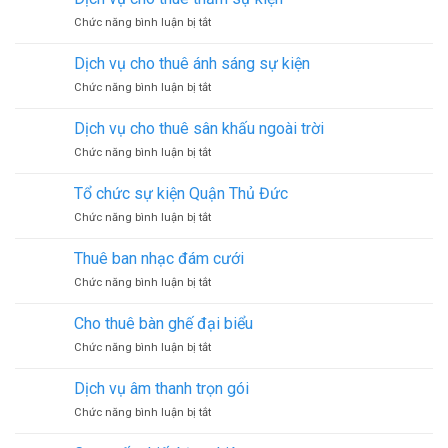
âm
ở
Chức năng bình luận bị tắt
thanh
Dịch
đám
vụ
cưới
Dịch vụ cho thuê ánh sáng sự kiện
cho
ở
Chức năng bình luận bị tắt
thuê
Dịch
thảm
vụ
sự
Dịch vụ cho thuê sân khấu ngoài trời
cho
kiện
ở
Chức năng bình luận bị tắt
thuê
Dịch
ánh
vụ
sáng
Tổ chức sự kiện Quận Thủ Đức
cho
sự
ở
Chức năng bình luận bị tắt
thuê
kiện
Tổ
sân
chức
khấu
Thuê ban nhạc đám cưới
sự
ngoài
ở
Chức năng bình luận bị tắt
kiện
trời
Thuê
Quận
ban
Thủ
Cho thuê bàn ghế đại biểu
nhạc
Đức
ở
Chức năng bình luận bị tắt
đám
Cho
cưới
thuê
Dịch vụ âm thanh trọn gói
bàn
ở
Chức năng bình luận bị tắt
ghế
Dịch
đại
vụ