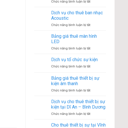
ở
Chức năng bình luận bị tắt
một
Cho
sự
thuê
Dịch vụ cho thuê ban nhạc
kiện
âm
diễn
Acoustic
thanh
ra
ở
Chức năng bình luận bị tắt
đám
như
Dịch
cưới
thế
vụ
Bảng giá thuê màn hình
tại
nào?
cho
quận
LED
thuê
7
ở
Chức năng bình luận bị tắt
ban
Bảng
nhạc
giá
Dịch vụ tổ chức sự kiện
Acoustic
thuê
ở
Chức năng bình luận bị tắt
màn
Dịch
hình
vụ
Bảng giá thuê thiết bị sự
LED
tổ
kiện âm thanh
chức
ở
Chức năng bình luận bị tắt
sự
Bảng
kiện
giá
Dịch vụ cho thuê thiết bị sự
thuê
kiện tại Dĩ An – Bình Dương
thiết
ở
Chức năng bình luận bị tắt
bị
Dịch
sự
vụ
Cho thuê thiết bị sự tại Vĩnh
kiện