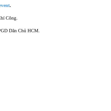
event
.
Chí Công.
 PGD Dân Chủ HCM.