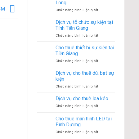
cho
âm
Long
thuê
thanh
HCM
ở
Chức năng bình luận bị tắt
thiết
Cho
bị
thuê
Dịch vụ tổ chức sự kiện tại
sự
thiết
kiện
Tỉnh Tiền Giang
bị
tại
ở
Chức năng bình luận bị tắt
sự
Dĩ
Dịch
tại
An
vụ
Cho thuê thiết bị sự kiện tại
Vĩnh
–
tổ
Long
Tiền Giang
Bình
chức
Dương
ở
Chức năng bình luận bị tắt
sự
Cho
kiện
thuê
Dịch vụ cho thuê dù, bạt sự
tại
thiết
Tỉnh
kiện
bị
Tiền
ở
Chức năng bình luận bị tắt
sự
Giang
Dịch
kiện
vụ
Dịch vụ cho thuê loa kéo
tại
cho
Tiền
ở
Chức năng bình luận bị tắt
thuê
Giang
Dịch
dù,
vụ
Cho thuê màn hình LED tại
bạt
cho
sự
Bình Dương
thuê
kiện
ở
Chức năng bình luận bị tắt
loa
Cho
kéo