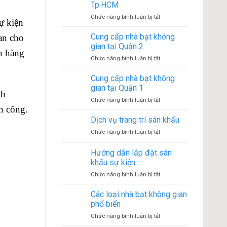
nhà
Quận
Tp.HCM
bạt
4
ở
Chức năng bình luận bị tắt
không
ự kiện
Cho
gian
thuê
Cung cấp nhà bạt không
tại
an cho
màn
Quận
gian tại Quận 2
hình
h hàng
3
ở
Chức năng bình luận bị tắt
LED
Cung
tại
cấp
Cung cấp nhà bạt không
Tp.HCM
nhà
gian tại Quận 1
nh
bạt
ở
Chức năng bình luận bị tắt
không
h công.
Cung
gian
cấp
Dịch vụ trang trí sân khấu
tại
nhà
Quận
ở
Chức năng bình luận bị tắt
bạt
2
Dịch
không
vụ
Hướng dẫn lắp đặt sân
gian
trang
tại
khấu sự kiện
trí
Quận
ở
Chức năng bình luận bị tắt
sân
1
Hướng
khấu
dẫn
Các loại nhà bạt không gian
lắp
phổ biến
đặt
ở
Chức năng bình luận bị tắt
sân
Các
khấu