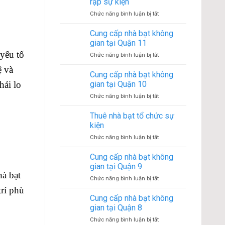
rạp sự kiện
ở
Chức năng bình luận bị tắt
Lợi
ích
Cung cấp nhà bạt không
của
gian tại Quận 11
việc
 yếu tố
ở
Chức năng bình luận bị tắt
thuê
Cung
nhà
ệ và
cấp
Cung cấp nhà bạt không
rạp
nhà
sự
hải lo
gian tại Quận 10
bạt
kiện
ở
Chức năng bình luận bị tắt
không
Cung
gian
cấp
Thuê nhà bạt tổ chức sự
tại
nhà
Quận
kiện
bạt
11
ở
Chức năng bình luận bị tắt
không
Thuê
gian
nhà
Cung cấp nhà bạt không
tại
bạt
Quận
gian tại Quận 9
tổ
10
hà bạt
ở
Chức năng bình luận bị tắt
chức
Cung
trí phù
sự
cấp
Cung cấp nhà bạt không
kiện
nhà
gian tại Quận 8
bạt
ở
Chức năng bình luận bị tắt
không