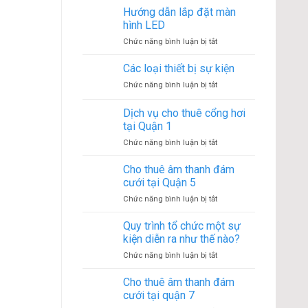
loại
Hướng dẫn lắp đặt màn
sự
nhà
kiện
hình LED
bạt
ở
Chức năng bình luận bị tắt
không
Hướng
gian
dẫn
Các loại thiết bị sự kiện
phổ
lắp
biến
ở
Chức năng bình luận bị tắt
đặt
Các
màn
loại
Dịch vụ cho thuê cổng hơi
hình
thiết
LED
tại Quận 1
bị
ở
Chức năng bình luận bị tắt
sự
Dịch
kiện
vụ
Cho thuê âm thanh đám
cho
cưới tại Quận 5
thuê
ở
Chức năng bình luận bị tắt
cổng
Cho
hơi
thuê
Quy trình tổ chức một sự
tại
âm
Quận
kiện diễn ra như thế nào?
thanh
1
ở
Chức năng bình luận bị tắt
đám
Quy
cưới
trình
Cho thuê âm thanh đám
tại
tổ
Quận
cưới tại quận 7
chức
5