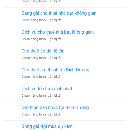
ở
Chức năng bình luận bị tắt
thuê
Thi
quạt
công
hơi
Bảng giá cho thuê nhà bạt không gian
thiết
nước
ở
Chức năng bình luận bị tắt
kế
Bảng
gian
giá
hàng
Dịch vụ cho thuê nhà bạt không gian
cho
hội
ở
Chức năng bình luận bị tắt
thuê
chợ
Dịch
nhà
vụ
bạt
Cho thuê áo dài lễ tân
cho
không
ở
Chức năng bình luận bị tắt
thuê
gian
Cho
nhà
thuê
bạt
Cho thuê âm thanh tại Bình Dương
áo
không
ở
Chức năng bình luận bị tắt
dài
gian
Cho
lễ
thuê
tân
Dịch vụ tổ chức sinh nhật
âm
ở
Chức năng bình luận bị tắt
thanh
Dịch
tại
vụ
Bình
cho thuê ban nhạc tại Bình Dương
tổ
Dương
ở
Chức năng bình luận bị tắt
chức
cho
sinh
thuê
nhật
Bảng giá đội múa sự kiện
ban