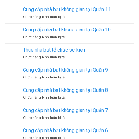
Lợi
ích
Cung cấp nhà bạt không gian tại Quận 11
của
ở
Chức năng bình luận bị tắt
việc
Cung
thuê
cấp
nhà
Cung cấp nhà bạt không gian tại Quận 10
nhà
rạp
ở
Chức năng bình luận bị tắt
bạt
sự
Cung
không
kiện
cấp
gian
Thuê nhà bạt tổ chức sự kiện
nhà
tại
ở
Chức năng bình luận bị tắt
bạt
Quận
Thuê
không
11
nhà
gian
Cung cấp nhà bạt không gian tại Quận 9
bạt
tại
ở
Chức năng bình luận bị tắt
tổ
Quận
Cung
chức
10
cấp
sự
Cung cấp nhà bạt không gian tại Quận 8
nhà
kiện
ở
Chức năng bình luận bị tắt
bạt
Cung
không
cấp
gian
Cung cấp nhà bạt không gian tại Quận 7
nhà
tại
ở
Chức năng bình luận bị tắt
bạt
Quận
Cung
không
9
cấp
gian
Cung cấp nhà bạt không gian tại Quận 6
nhà
tại
ở
Chức năng bình luận bị tắt
bạt