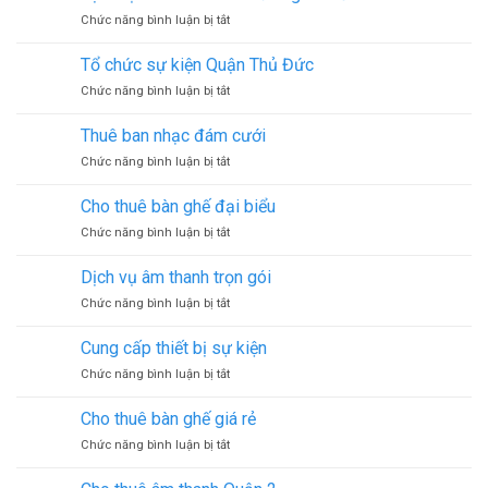
cho
kiện
ở
Chức năng bình luận bị tắt
thuê
Dịch
ánh
vụ
sáng
Tổ chức sự kiện Quận Thủ Đức
cho
sự
ở
Chức năng bình luận bị tắt
thuê
kiện
Tổ
sân
chức
khấu
Thuê ban nhạc đám cưới
sự
ngoài
ở
Chức năng bình luận bị tắt
kiện
trời
Thuê
Quận
ban
Thủ
Cho thuê bàn ghế đại biểu
nhạc
Đức
ở
Chức năng bình luận bị tắt
đám
Cho
cưới
thuê
Dịch vụ âm thanh trọn gói
bàn
ở
Chức năng bình luận bị tắt
ghế
Dịch
đại
vụ
biểu
Cung cấp thiết bị sự kiện
âm
ở
Chức năng bình luận bị tắt
thanh
Cung
trọn
cấp
gói
Cho thuê bàn ghế giá rẻ
thiết
ở
Chức năng bình luận bị tắt
bị
Cho
sự
thuê
kiện