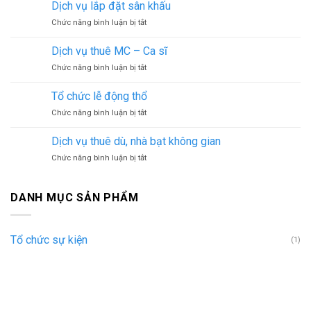
thuê
Dịch vụ lắp đặt sân khấu
bàn
ở
Chức năng bình luận bị tắt
ghế
Dịch
sự
vụ
kiện
Dịch vụ thuê MC – Ca sĩ
lắp
ở
Chức năng bình luận bị tắt
đặt
Dịch
sân
vụ
khấu
Tổ chức lễ động thổ
thuê
ở
Chức năng bình luận bị tắt
MC
Tổ
–
chức
Ca
Dịch vụ thuê dù, nhà bạt không gian
lễ
sĩ
ở
Chức năng bình luận bị tắt
động
Dịch
thổ
vụ
thuê
DANH MỤC SẢN PHẨM
dù,
nhà
bạt
Tổ chức sự kiện
(1)
không
gian