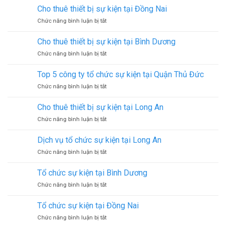
thuê
tại
Cho thuê thiết bị sự kiện tại Đồng Nai
màn
Bình
ở
Chức năng bình luận bị tắt
hình
Dương
Cho
LED
thuê
tại
Cho thuê thiết bị sự kiện tại Bình Dương
thiết
Đồng
ở
Chức năng bình luận bị tắt
bị
Nai
Cho
sự
thuê
kiện
Top 5 công ty tổ chức sự kiện tại Quận Thủ Đức
thiết
tại
ở
Chức năng bình luận bị tắt
bị
Đồng
Top
sự
Nai
5
kiện
Cho thuê thiết bị sự kiện tại Long An
công
tại
ở
Chức năng bình luận bị tắt
ty
Bình
Cho
tổ
Dương
thuê
chức
Dịch vụ tổ chức sự kiện tại Long An
thiết
sự
ở
Chức năng bình luận bị tắt
bị
kiện
Dịch
sự
tại
vụ
kiện
Tổ chức sự kiện tại Bình Dương
Quận
tổ
tại
Thủ
ở
Chức năng bình luận bị tắt
chức
Long
Đức
Tổ
sự
An
chức
kiện
Tổ chức sự kiện tại Đồng Nai
sự
tại
ở
Chức năng bình luận bị tắt
kiện
Long
Tổ