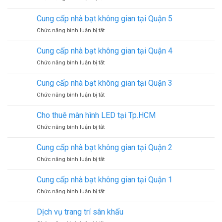
Quận
Cung
không
8
cấp
gian
Cung cấp nhà bạt không gian tại Quận 5
nhà
tại
ở
Chức năng bình luận bị tắt
bạt
Quận
Cung
không
7
cấp
gian
Cung cấp nhà bạt không gian tại Quận 4
nhà
tại
ở
Chức năng bình luận bị tắt
bạt
Quận
Cung
không
6
cấp
gian
Cung cấp nhà bạt không gian tại Quận 3
nhà
tại
ở
Chức năng bình luận bị tắt
bạt
Quận
Cung
không
5
cấp
gian
Cho thuê màn hình LED tại Tp.HCM
nhà
tại
ở
Chức năng bình luận bị tắt
bạt
Quận
Cho
không
4
thuê
gian
Cung cấp nhà bạt không gian tại Quận 2
màn
tại
ở
Chức năng bình luận bị tắt
hình
Quận
Cung
LED
3
cấp
tại
Cung cấp nhà bạt không gian tại Quận 1
nhà
Tp.HCM
ở
Chức năng bình luận bị tắt
bạt
Cung
không
cấp
gian
Dịch vụ trang trí sân khấu
nhà
tại