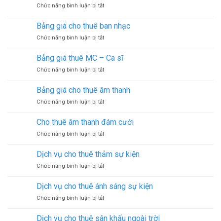
ở
Chức năng bình luận bị tắt
nhạc
Bảng
tại
giá
Bình
Bảng giá cho thuê ban nhạc
đội
Dương
ở
Chức năng bình luận bị tắt
múa
Bảng
sự
giá
kiện
Bảng giá thuê MC – Ca sĩ
cho
ở
Chức năng bình luận bị tắt
thuê
Bảng
ban
giá
nhạc
Bảng giá cho thuê âm thanh
thuê
ở
Chức năng bình luận bị tắt
MC
Bảng
–
giá
Ca
Cho thuê âm thanh đám cưới
cho
sĩ
ở
Chức năng bình luận bị tắt
thuê
Cho
âm
thuê
thanh
Dịch vụ cho thuê thảm sự kiện
âm
ở
Chức năng bình luận bị tắt
thanh
Dịch
đám
vụ
cưới
Dịch vụ cho thuê ánh sáng sự kiện
cho
ở
Chức năng bình luận bị tắt
thuê
Dịch
thảm
vụ
sự
Dịch vụ cho thuê sân khấu ngoài trời