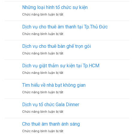
tại
An
chức
Bình
Những loại hình tổ chức sự kiện
sự
Dương
ở
Chức năng bình luận bị tắt
kiện
Những
tại
loại
Đồng
Dịch vụ cho thuê âm thanh tại Tp.Thủ Đức
hình
Nai
ở
Chức năng bình luận bị tắt
tổ
Dịch
chức
vụ
sự
Dịch vụ cho thuê bàn ghế trọn gói
cho
kiện
ở
Chức năng bình luận bị tắt
thuê
Dịch
âm
vụ
thanh
Dịch vụ giặt thảm sự kiện tại Tp.HCM
cho
tại
ở
Chức năng bình luận bị tắt
thuê
Tp.Thủ
Dịch
bàn
Đức
vụ
ghế
Tìm hiểu về nhà bạt không gian
giặt
trọn
ở
Chức năng bình luận bị tắt
thảm
gói
Tìm
sự
hiểu
kiện
Dịch vụ tổ chức Gala Dinner
về
tại
ở
Chức năng bình luận bị tắt
nhà
Tp.HCM
Dịch
bạt
vụ
không
Cho thuê âm thanh ánh sáng
tổ
gian
ở
Chức năng bình luận bị tắt
chức