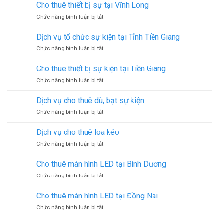
vụ
kiện
Cho thuê thiết bị sự tại Vĩnh Long
cho
âm
ở
Chức năng bình luận bị tắt
thuê
thanh
Cho
thiết
thuê
Dịch vụ tổ chức sự kiện tại Tỉnh Tiền Giang
bị
thiết
sự
ở
Chức năng bình luận bị tắt
bị
kiện
Dịch
sự
tại
vụ
tại
Cho thuê thiết bị sự kiện tại Tiền Giang
Dĩ
tổ
Vĩnh
An
ở
Chức năng bình luận bị tắt
chức
Long
–
Cho
sự
Bình
thuê
kiện
Dịch vụ cho thuê dù, bạt sự kiện
Dương
thiết
tại
ở
Chức năng bình luận bị tắt
bị
Tỉnh
Dịch
sự
Tiền
vụ
kiện
Dịch vụ cho thuê loa kéo
Giang
cho
tại
ở
Chức năng bình luận bị tắt
thuê
Tiền
Dịch
dù,
Giang
vụ
bạt
Cho thuê màn hình LED tại Bình Dương
cho
sự
ở
Chức năng bình luận bị tắt
thuê
kiện
Cho
loa
thuê
kéo
Cho thuê màn hình LED tại Đồng Nai
màn
ở
Chức năng bình luận bị tắt
hình
Cho
LED