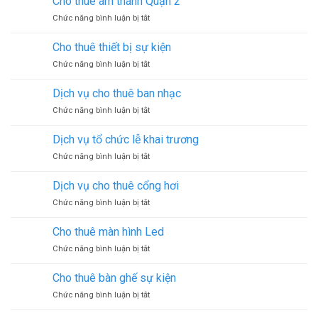
Cho thuê âm thanh Quận 2
bàn
ở
Chức năng bình luận bị tắt
ghế
Cho
giá
thuê
rẻ
Cho thuê thiết bị sự kiện
âm
ở
Chức năng bình luận bị tắt
thanh
Cho
Quận
thuê
2
Dịch vụ cho thuê ban nhạc
thiết
ở
Chức năng bình luận bị tắt
bị
Dịch
sự
vụ
kiện
Dịch vụ tổ chức lễ khai trương
cho
ở
Chức năng bình luận bị tắt
thuê
Dịch
ban
vụ
nhạc
Dịch vụ cho thuê cổng hơi
tổ
ở
Chức năng bình luận bị tắt
chức
Dịch
lễ
vụ
khai
Cho thuê màn hình Led
cho
trương
ở
Chức năng bình luận bị tắt
thuê
Cho
cổng
thuê
hơi
Cho thuê bàn ghế sự kiện
màn
ở
Chức năng bình luận bị tắt
hình
Cho
Led