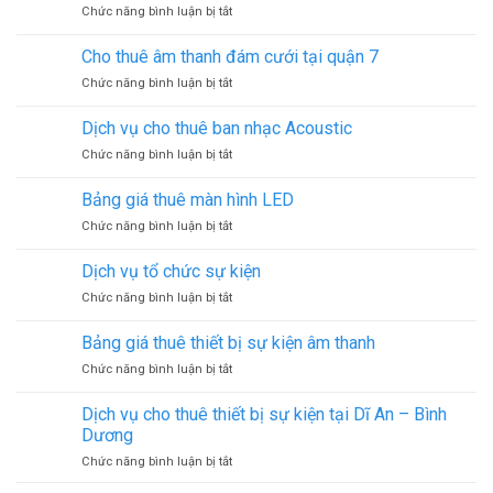
ở
Chức năng bình luận bị tắt
thanh
Quận
Quy
đám
1
trình
cưới
Cho thuê âm thanh đám cưới tại quận 7
tổ
tại
ở
Chức năng bình luận bị tắt
chức
Quận
Cho
một
5
thuê
sự
Dịch vụ cho thuê ban nhạc Acoustic
âm
kiện
ở
Chức năng bình luận bị tắt
thanh
diễn
Dịch
đám
ra
vụ
cưới
Bảng giá thuê màn hình LED
như
cho
tại
thế
ở
Chức năng bình luận bị tắt
thuê
quận
nào?
Bảng
ban
7
giá
nhạc
Dịch vụ tổ chức sự kiện
thuê
Acoustic
ở
Chức năng bình luận bị tắt
màn
Dịch
hình
vụ
LED
Bảng giá thuê thiết bị sự kiện âm thanh
tổ
ở
Chức năng bình luận bị tắt
chức
Bảng
sự
giá
kiện
Dịch vụ cho thuê thiết bị sự kiện tại Dĩ An – Bình
thuê
Dương
thiết
ở
Chức năng bình luận bị tắt
bị
Dịch
sự