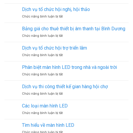
Cho
Gala
thuê
Dinner
Dịch vụ tổ chức hội nghị, hội thảo
âm
ở
Chức năng bình luận bị tắt
thanh
Dịch
ánh
vụ
sáng
Bảng giá cho thuê thiết bị âm thanh tại Bình Dương
tổ
ở
Chức năng bình luận bị tắt
chức
Bảng
hội
giá
nghị,
Dịch vụ tổ chức hội trợ triển lãm
cho
hội
ở
Chức năng bình luận bị tắt
thuê
thảo
Dịch
thiết
vụ
bị
Phân biệt màn hình LED trong nhà và ngoài trời
tổ
âm
ở
Chức năng bình luận bị tắt
chức
thanh
Phân
hội
tại
biệt
trợ
Dịch vụ thi công thiết kế gian hàng hội chợ
Bình
màn
triển
Dương
ở
Chức năng bình luận bị tắt
hình
lãm
Dịch
LED
vụ
trong
Các loại màn hình LED
thi
nhà
ở
Chức năng bình luận bị tắt
công
và
Các
thiết
ngoài
loại
kế
Tìm hiểu về màn hình LED
trời
màn
gian
ở
Chức năng bình luận bị tắt
hình