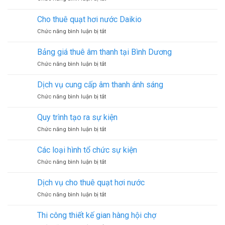
hàng
Tìm
LED
hội
hiểu
Cho thuê quạt hơi nước Daikio
chợ
về
ở
Chức năng bình luận bị tắt
màn
Cho
hình
thuê
LED
Bảng giá thuê âm thanh tại Bình Dương
quạt
ở
Chức năng bình luận bị tắt
hơi
Bảng
nước
giá
Daikio
Dịch vụ cung cấp âm thanh ánh sáng
thuê
ở
Chức năng bình luận bị tắt
âm
Dịch
thanh
vụ
tại
Quy trình tạo ra sự kiện
cung
Bình
ở
Chức năng bình luận bị tắt
cấp
Dương
Quy
âm
trình
thanh
Các loại hình tổ chức sự kiện
tạo
ánh
ở
Chức năng bình luận bị tắt
ra
sáng
Các
sự
loại
kiện
Dịch vụ cho thuê quạt hơi nước
hình
ở
Chức năng bình luận bị tắt
tổ
Dịch
chức
vụ
sự
Thi công thiết kế gian hàng hội chợ
cho
kiện