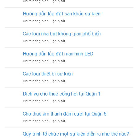
ở
Chức năng bình luận bị tắt
bạt
Quận
Dịch
không
2
vụ
gian
Hướng dẫn lắp đặt sân khấu sự kiện
trang
tại
ở
Chức năng bình luận bị tắt
trí
Quận
Hướng
sân
1
dẫn
khấu
Các loại nhà bạt không gian phổ biến
lắp
ở
Chức năng bình luận bị tắt
đặt
Các
sân
loại
khấu
Hướng dẫn lắp đặt màn hình LED
nhà
sự
ở
Chức năng bình luận bị tắt
bạt
kiện
Hướng
không
dẫn
gian
Các loại thiết bị sự kiện
lắp
phổ
ở
Chức năng bình luận bị tắt
đặt
biến
Các
màn
loại
hình
Dịch vụ cho thuê cổng hơi tại Quận 1
thiết
LED
ở
Chức năng bình luận bị tắt
bị
Dịch
sự
vụ
kiện
Cho thuê âm thanh đám cưới tại Quận 5
cho
ở
Chức năng bình luận bị tắt
thuê
Cho
cổng
thuê
hơi
Quy trình tổ chức một sự kiện diễn ra như thế nào?
âm
tại