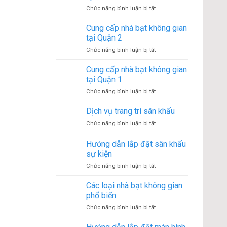
bạt
4
ở
Chức năng bình luận bị tắt
không
Cho
gian
thuê
Cung cấp nhà bạt không gian
tại
màn
Quận
tại Quận 2
hình
3
ở
Chức năng bình luận bị tắt
LED
Cung
tại
cấp
Cung cấp nhà bạt không gian
Tp.HCM
nhà
tại Quận 1
bạt
ở
Chức năng bình luận bị tắt
không
Cung
gian
cấp
Dịch vụ trang trí sân khấu
tại
nhà
Quận
ở
Chức năng bình luận bị tắt
bạt
2
Dịch
không
vụ
Hướng dẫn lắp đặt sân khấu
gian
trang
tại
sự kiện
trí
Quận
ở
Chức năng bình luận bị tắt
sân
1
Hướng
khấu
dẫn
Các loại nhà bạt không gian
lắp
phổ biến
đặt
ở
Chức năng bình luận bị tắt
sân
Các
khấu
loại
sự