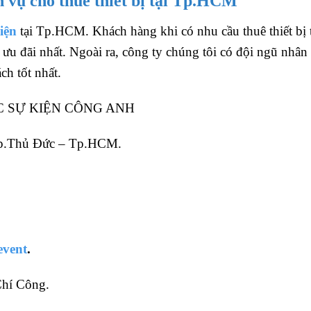
h vụ cho thuê thiết bị tại Tp.HCM
kiện
tại Tp.HCM. Khách hàng khi có nhu cầu thuê thiết bị 
ưu đãi nhất. Ngoài ra, công ty chúng tôi có đội ngũ nhân
h tốt nhất.
C SỰ KIỆN CÔNG ANH
 Tp.Thủ Đức – Tp.HCM.
event
.
Chí Công.