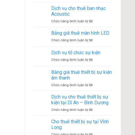
Cho
sự
thuê
Dịch vụ cho thuê ban nhạc
kiện
âm
diễn
Acoustic
thanh
ra
ở
Chức năng bình luận bị tắt
đám
như
Dịch
cưới
thế
vụ
Bảng giá thuê màn hình LED
tại
nào?
cho
quận
ở
Chức năng bình luận bị tắt
thuê
7
Bảng
ban
giá
Dịch vụ tổ chức sự kiện
nhạc
thuê
Acoustic
ở
Chức năng bình luận bị tắt
màn
Dịch
hình
vụ
LED
Bảng giá thuê thiết bị sự kiện
tổ
âm thanh
chức
ở
Chức năng bình luận bị tắt
sự
Bảng
kiện
giá
Dịch vụ cho thuê thiết bị sự
thuê
kiện tại Dĩ An – Bình Dương
thiết
ở
Chức năng bình luận bị tắt
bị
Dịch
sự
vụ
Cho thuê thiết bị sự tại Vĩnh
kiện
cho
âm
Long
thuê
thanh
ở
Chức năng bình luận bị tắt