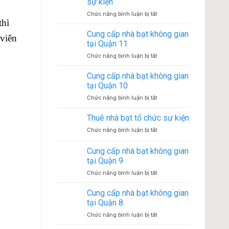
sự kiện
ở
Chức năng bình luận bị tắt
thì
Lợi
ích
Cung cấp nhà bạt không gian
 viên
của
tại Quận 11
việc
ở
Chức năng bình luận bị tắt
thuê
Cung
nhà
cấp
Cung cấp nhà bạt không gian
rạp
nhà
sự
tại Quận 10
bạt
kiện
ở
Chức năng bình luận bị tắt
không
Cung
gian
cấp
Thuê nhà bạt tổ chức sự kiện
tại
nhà
Quận
ở
Chức năng bình luận bị tắt
bạt
11
Thuê
không
nhà
Cung cấp nhà bạt không gian
gian
bạt
tại
tại Quận 9
tổ
Quận
ở
Chức năng bình luận bị tắt
chức
10
Cung
sự
cấp
kiện
Cung cấp nhà bạt không gian
nhà
tại Quận 8
bạt
ở
Chức năng bình luận bị tắt
không
Cung
gian