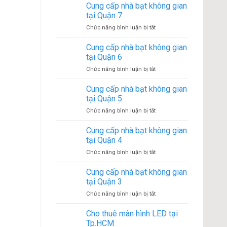
cấp
Cung cấp nhà bạt không gian
tại
nhà
Quận
tại Quận 7
bạt
9
ở
Chức năng bình luận bị tắt
không
Cung
gian
cấp
Cung cấp nhà bạt không gian
tại
nhà
Quận
tại Quận 6
bạt
8
ở
Chức năng bình luận bị tắt
không
Cung
gian
cấp
Cung cấp nhà bạt không gian
tại
nhà
Quận
tại Quận 5
bạt
7
ở
Chức năng bình luận bị tắt
không
Cung
gian
cấp
Cung cấp nhà bạt không gian
tại
nhà
Quận
tại Quận 4
bạt
6
ở
Chức năng bình luận bị tắt
không
Cung
gian
cấp
Cung cấp nhà bạt không gian
tại
nhà
Quận
tại Quận 3
bạt
5
ở
Chức năng bình luận bị tắt
không
Cung
gian
cấp
Cho thuê màn hình LED tại
tại
nhà
Quận
Tp.HCM