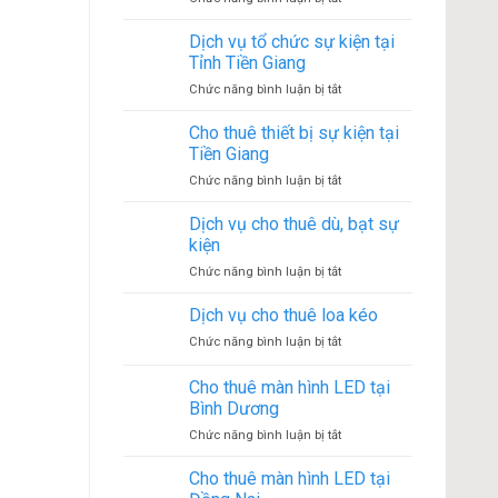
thiết
Cho
bị
thuê
Dịch vụ tổ chức sự kiện tại
sự
thiết
kiện
Tỉnh Tiền Giang
bị
tại
ở
Chức năng bình luận bị tắt
sự
Dĩ
Dịch
tại
An
vụ
Cho thuê thiết bị sự kiện tại
Vĩnh
–
tổ
Long
Tiền Giang
Bình
chức
Dương
ở
Chức năng bình luận bị tắt
sự
Cho
kiện
thuê
Dịch vụ cho thuê dù, bạt sự
tại
thiết
Tỉnh
kiện
bị
Tiền
ở
Chức năng bình luận bị tắt
sự
Giang
Dịch
kiện
vụ
Dịch vụ cho thuê loa kéo
tại
cho
Tiền
ở
Chức năng bình luận bị tắt
thuê
Giang
Dịch
dù,
vụ
Cho thuê màn hình LED tại
bạt
cho
sự
Bình Dương
thuê
kiện
ở
Chức năng bình luận bị tắt
loa
Cho
kéo
thuê
Cho thuê màn hình LED tại
màn