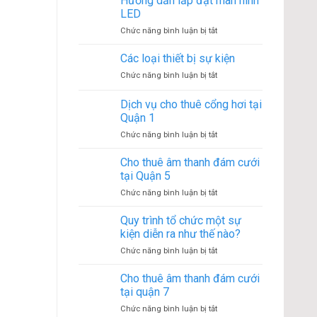
Hướng dẫn lắp đặt màn hình
nhà
kiện
LED
bạt
ở
Chức năng bình luận bị tắt
không
Hướng
gian
dẫn
Các loại thiết bị sự kiện
phổ
lắp
biến
ở
Chức năng bình luận bị tắt
đặt
Các
màn
loại
Dịch vụ cho thuê cổng hơi tại
hình
thiết
LED
Quận 1
bị
ở
Chức năng bình luận bị tắt
sự
Dịch
kiện
vụ
Cho thuê âm thanh đám cưới
cho
tại Quận 5
thuê
ở
Chức năng bình luận bị tắt
cổng
Cho
hơi
thuê
Quy trình tổ chức một sự
tại
âm
Quận
kiện diễn ra như thế nào?
thanh
1
ở
Chức năng bình luận bị tắt
đám
Quy
cưới
trình
Cho thuê âm thanh đám cưới
tại
tổ
Quận
tại quận 7
chức
5
ở
Chức năng bình luận bị tắt
một