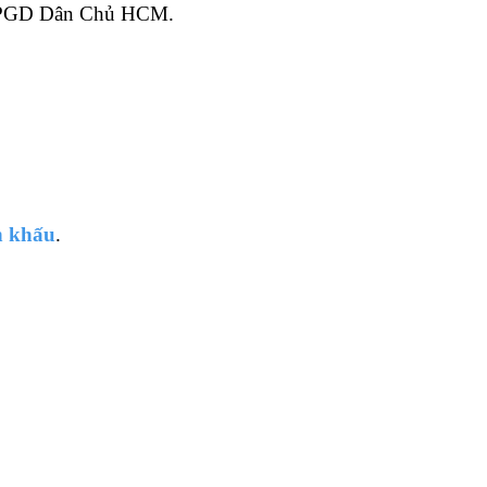
 PGD Dân Chủ HCM.
n khấu
.