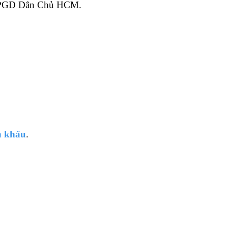
 PGD Dân Chủ HCM.
n khấu
.