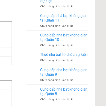
sự kiện
ở
Chức năng bình luận bị tắt
Lợi
ích
Cung cấp nhà bạt không gian
của
tại Quận 11
việc
ở
Chức năng bình luận bị tắt
thuê
Cung
nhà
cấp
Cung cấp nhà bạt không gian
rạp
nhà
sự
tại Quận 10
bạt
kiện
ở
Chức năng bình luận bị tắt
không
Cung
gian
cấp
Thuê nhà bạt tổ chức sự kiện
tại
nhà
Quận
ở
Chức năng bình luận bị tắt
bạt
11
Thuê
không
nhà
Cung cấp nhà bạt không gian
gian
bạt
tại
tại Quận 9
tổ
Quận
ở
Chức năng bình luận bị tắt
chức
10
Cung
sự
cấp
kiện
Cung cấp nhà bạt không gian
nhà
tại Quận 8
bạt
ở
Chức năng bình luận bị tắt
không
Cung
gian