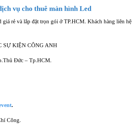
dịch vụ cho thuê màn hình Led
 giá rẻ và lắp đặt trọn gói ở TP.HCM. Khách hàng liên hệ
C SỰ KIỆN CÔNG ANH
 Tp.Thủ Đức – Tp.HCM.
event
.
Chí Công.