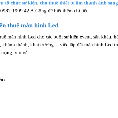
vụ tổ chức sự kiện
,
cho thuê thiết bị âm thanh ánh sáng
 0982.1909.42 A.Công để biết thêm chi tiết.
nên thuê màn hình Led
uê màn hình Led cho các buổi sự kiện event, sân khấu, h
á, khánh thành, khai trương… việc lắp đặt màn hình Led t
trọng, vui vẻ.
ện: