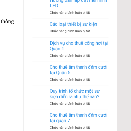
Hướng dẫn lắp đặt màn hình
nhà
kiện
LED
bạt
ở
Chức năng bình luận bị tắt
không
Hướng
gian
 thông
dẫn
Các loại thiết bị sự kiện
phổ
lắp
biến
ở
Chức năng bình luận bị tắt
đặt
Các
màn
loại
Dịch vụ cho thuê cổng hơi tại
hình
thiết
LED
Quận 1
bị
ở
Chức năng bình luận bị tắt
sự
Dịch
kiện
vụ
Cho thuê âm thanh đám cưới
cho
tại Quận 5
thuê
ở
Chức năng bình luận bị tắt
cổng
Cho
hơi
thuê
Quy trình tổ chức một sự
tại
âm
Quận
kiện diễn ra như thế nào?
thanh
1
ở
Chức năng bình luận bị tắt
đám
Quy
cưới
trình
Cho thuê âm thanh đám cưới
tại
tổ
Quận
tại quận 7
chức
5
ở
Chức năng bình luận bị tắt
một