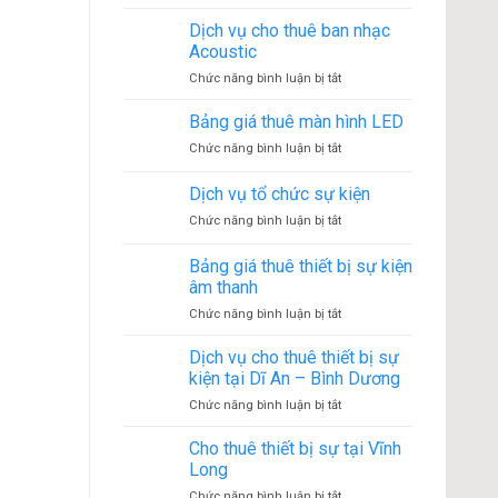
Cho
sự
thuê
Dịch vụ cho thuê ban nhạc
kiện
âm
diễn
Acoustic
thanh
ra
ở
Chức năng bình luận bị tắt
đám
như
Dịch
cưới
thế
vụ
Bảng giá thuê màn hình LED
tại
nào?
cho
quận
ở
Chức năng bình luận bị tắt
thuê
7
Bảng
ban
giá
Dịch vụ tổ chức sự kiện
nhạc
thuê
Acoustic
ở
Chức năng bình luận bị tắt
màn
Dịch
hình
vụ
LED
Bảng giá thuê thiết bị sự kiện
tổ
âm thanh
chức
ở
Chức năng bình luận bị tắt
sự
Bảng
kiện
giá
Dịch vụ cho thuê thiết bị sự
thuê
kiện tại Dĩ An – Bình Dương
thiết
ở
Chức năng bình luận bị tắt
bị
Dịch
sự
vụ
Cho thuê thiết bị sự tại Vĩnh
kiện
cho
âm
Long
thuê
thanh
ở
Chức năng bình luận bị tắt