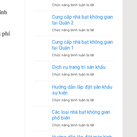
bạt
4
ở
Chức năng bình luận bị tắt
không
Cho
ính
gian
thuê
Cung cấp nhà bạt không gian
tại
màn
Quận
tại Quận 2
hình
3
ở
Chức năng bình luận bị tắt
LED
 phí
Cung
tại
cấp
Cung cấp nhà bạt không gian
Tp.HCM
nhà
tại Quận 1
bạt
ở
Chức năng bình luận bị tắt
không
Cung
gian
cấp
Dịch vụ trang trí sân khấu
tại
nhà
Quận
ở
Chức năng bình luận bị tắt
bạt
2
Dịch
không
vụ
Hướng dẫn lắp đặt sân khấu
gian
trang
tại
sự kiện
trí
Quận
ở
Chức năng bình luận bị tắt
sân
1
Hướng
khấu
dẫn
Các loại nhà bạt không gian
lắp
phổ biến
đặt
ở
Chức năng bình luận bị tắt
sân
Các
khấu
loại
sự