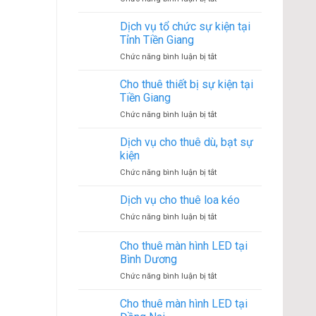
thiết
Cho
bị
thuê
Dịch vụ tổ chức sự kiện tại
sự
thiết
kiện
Tỉnh Tiền Giang
bị
tại
ở
Chức năng bình luận bị tắt
sự
Dĩ
Dịch
tại
An
vụ
Cho thuê thiết bị sự kiện tại
Vĩnh
–
tổ
Long
Tiền Giang
Bình
chức
Dương
ở
Chức năng bình luận bị tắt
sự
Cho
kiện
thuê
Dịch vụ cho thuê dù, bạt sự
tại
thiết
Tỉnh
kiện
bị
Tiền
ở
Chức năng bình luận bị tắt
sự
Giang
Dịch
kiện
vụ
Dịch vụ cho thuê loa kéo
tại
cho
Tiền
ở
Chức năng bình luận bị tắt
thuê
Giang
Dịch
dù,
vụ
Cho thuê màn hình LED tại
bạt
cho
sự
Bình Dương
thuê
kiện
ở
Chức năng bình luận bị tắt
loa
Cho
kéo
thuê
Cho thuê màn hình LED tại
màn