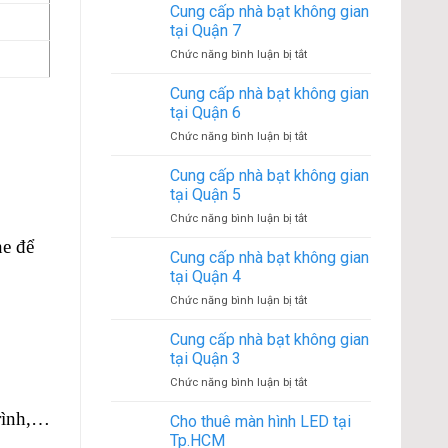
cấp
Cung cấp nhà bạt không gian
tại
nhà
Quận
tại Quận 7
bạt
9
ở
Chức năng bình luận bị tắt
không
Cung
gian
cấp
Cung cấp nhà bạt không gian
tại
nhà
Quận
tại Quận 6
bạt
8
ở
Chức năng bình luận bị tắt
không
Cung
gian
cấp
Cung cấp nhà bạt không gian
tại
nhà
Quận
tại Quận 5
bạt
7
ở
Chức năng bình luận bị tắt
không
Cung
gian
ne để
cấp
Cung cấp nhà bạt không gian
tại
nhà
Quận
tại Quận 4
bạt
6
ở
Chức năng bình luận bị tắt
không
Cung
gian
cấp
Cung cấp nhà bạt không gian
tại
nhà
Quận
tại Quận 3
bạt
5
ở
Chức năng bình luận bị tắt
không
Cung
gian
trình,…
cấp
Cho thuê màn hình LED tại
tại
nhà
Quận
Tp.HCM