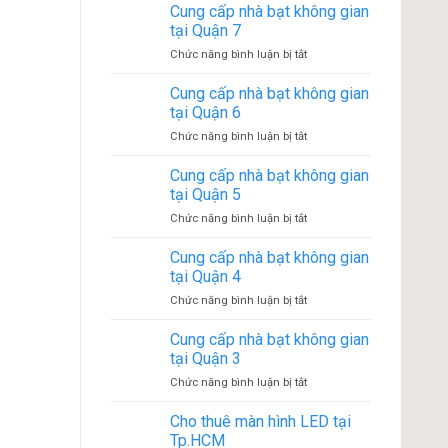
cấp
Cung cấp nhà bạt không gian
tại
nhà
Quận
tại Quận 7
bạt
9
ở
Chức năng bình luận bị tắt
không
Cung
gian
cấp
Cung cấp nhà bạt không gian
tại
nhà
Quận
tại Quận 6
bạt
8
ở
Chức năng bình luận bị tắt
không
Cung
gian
cấp
Cung cấp nhà bạt không gian
tại
nhà
Quận
tại Quận 5
bạt
7
ở
Chức năng bình luận bị tắt
không
Cung
gian
cấp
Cung cấp nhà bạt không gian
tại
nhà
Quận
tại Quận 4
bạt
6
ở
Chức năng bình luận bị tắt
không
Cung
gian
cấp
Cung cấp nhà bạt không gian
tại
nhà
Quận
tại Quận 3
bạt
5
ở
Chức năng bình luận bị tắt
không
Cung
gian
cấp
Cho thuê màn hình LED tại
tại
nhà
Quận
Tp.HCM