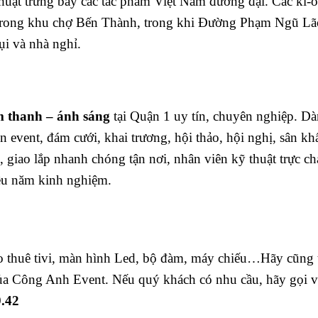
huật trưng bày các tác phẩm Việt Nam đương đại. Các ki-ố
trong khu chợ Bến Thành, trong khi Đường Phạm Ngũ Lã
bụi và nhà nghỉ.
m thanh – ánh sáng
tại Quận 1 uy tín, chuyên nghiệp. D
n event, đám cưới, khai trương, hội thảo, hội nghị, sân kh
h, giao lắp nhanh chóng tận nơi, nhân viên kỹ thuật trực c
iều năm kinh nghiệm.
o thuê tivi, màn hình Led, bộ đàm, máy chiếu…
Hãy cũng 
a Công Anh Event. Nếu quý khách có nhu cầu, hãy gọi v
.42