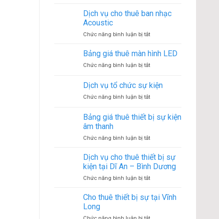
Cho
sự
thuê
Dịch vụ cho thuê ban nhạc
kiện
âm
diễn
Acoustic
thanh
ra
ở
Chức năng bình luận bị tắt
đám
như
Dịch
cưới
thế
vụ
Bảng giá thuê màn hình LED
tại
nào?
cho
quận
ở
Chức năng bình luận bị tắt
thuê
7
Bảng
ban
giá
Dịch vụ tổ chức sự kiện
nhạc
thuê
Acoustic
ở
Chức năng bình luận bị tắt
màn
Dịch
hình
vụ
LED
Bảng giá thuê thiết bị sự kiện
tổ
âm thanh
chức
ở
Chức năng bình luận bị tắt
sự
Bảng
kiện
giá
Dịch vụ cho thuê thiết bị sự
thuê
kiện tại Dĩ An – Bình Dương
thiết
ở
Chức năng bình luận bị tắt
bị
Dịch
sự
vụ
Cho thuê thiết bị sự tại Vĩnh
kiện
cho
âm
Long
thuê
thanh
ở
Chức năng bình luận bị tắt