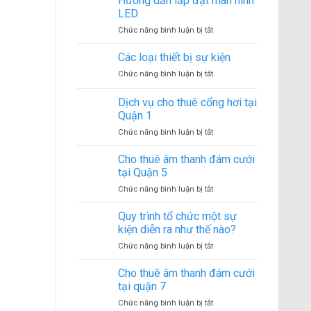
Hướng dẫn lắp đặt màn hình
nhà
kiện
LED
bạt
ở
Chức năng bình luận bị tắt
không
Hướng
gian
dẫn
Các loại thiết bị sự kiện
phổ
lắp
biến
ở
Chức năng bình luận bị tắt
đặt
Các
màn
loại
Dịch vụ cho thuê cổng hơi tại
hình
thiết
LED
Quận 1
bị
ở
Chức năng bình luận bị tắt
sự
Dịch
kiện
vụ
Cho thuê âm thanh đám cưới
cho
tại Quận 5
thuê
ở
Chức năng bình luận bị tắt
cổng
Cho
hơi
thuê
Quy trình tổ chức một sự
tại
âm
Quận
kiện diễn ra như thế nào?
thanh
1
ở
Chức năng bình luận bị tắt
đám
Quy
cưới
trình
Cho thuê âm thanh đám cưới
tại
tổ
Quận
tại quận 7
chức
5
ở
Chức năng bình luận bị tắt
một