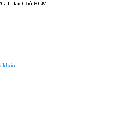
 PGD Dân Chủ HCM.
n khấu
.