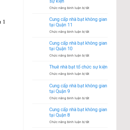
sự kiện
ở
Chức năng bình luận bị tắt
Lợi
ích
Cung cấp nhà bạt không gian
n 1
của
tại Quận 11
việc
ở
Chức năng bình luận bị tắt
thuê
Cung
nhà
cấp
Cung cấp nhà bạt không gian
rạp
nhà
sự
tại Quận 10
bạt
kiện
ở
Chức năng bình luận bị tắt
không
Cung
gian
cấp
Thuê nhà bạt tổ chức sự kiện
tại
nhà
Quận
ở
Chức năng bình luận bị tắt
bạt
11
Thuê
không
nhà
Cung cấp nhà bạt không gian
gian
bạt
tại
tại Quận 9
tổ
Quận
ở
Chức năng bình luận bị tắt
chức
10
Cung
sự
cấp
kiện
Cung cấp nhà bạt không gian
nhà
tại Quận 8
bạt
ở
Chức năng bình luận bị tắt
không
Cung
gian