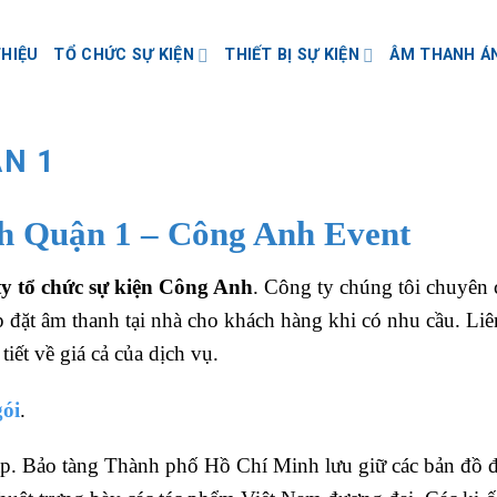
THIỆU
TỔ CHỨC SỰ KIỆN
THIẾT BỊ SỰ KIỆN
ÂM THANH Á
N 1
h Quận 1 – Công Anh Event
ty tổ chức sự kiện Công Anh
. Công ty chúng tôi chuyên
p đặt âm thanh tại nhà cho khách hàng khi có nhu cầu. Liê
iết về giá cả của dịch vụ.
gói
.
p. Bảo tàng Thành phố Hồ Chí Minh lưu giữ các bản đồ đ