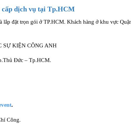
g cấp dịch vụ tại Tp.HCM
à lắp đặt trọn gói ở TP.HCM. Khách hàng ở khu vực Quậ
C SỰ KIỆN CÔNG ANH
 Tp.Thủ Đức – Tp.HCM.
event
.
Chí Công.