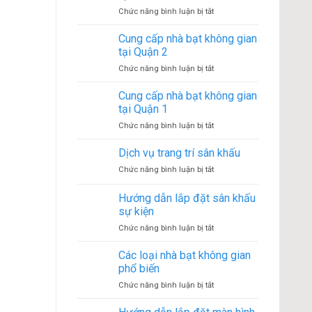
bạt
4
ở
Chức năng bình luận bị tắt
không
Cho
gian
thuê
Cung cấp nhà bạt không gian
tại
màn
Quận
tại Quận 2
hình
3
ở
Chức năng bình luận bị tắt
LED
Cung
tại
cấp
Cung cấp nhà bạt không gian
Tp.HCM
nhà
tại Quận 1
bạt
ở
Chức năng bình luận bị tắt
không
Cung
gian
cấp
Dịch vụ trang trí sân khấu
tại
nhà
Quận
ở
Chức năng bình luận bị tắt
bạt
2
Dịch
không
vụ
Hướng dẫn lắp đặt sân khấu
gian
trang
tại
sự kiện
trí
Quận
ở
Chức năng bình luận bị tắt
sân
1
Hướng
khấu
dẫn
Các loại nhà bạt không gian
lắp
phổ biến
đặt
ở
Chức năng bình luận bị tắt
sân
Các
khấu
loại
sự