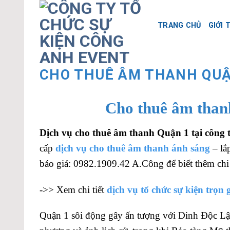
Skip
to
TRANG CHỦ
GIỚI 
content
CHO THUÊ ÂM THANH QUẬ
Cho thuê âm than
Dịch vụ cho thuê âm thanh Quận 1 tại công 
cấp
dịch vụ cho thuê âm thanh ánh sáng
– lắ
báo giá: 0982.1909.42 A.Công để biết thêm chi t
->> Xem chi tiết
dịch vụ tổ chức sự kiện trọn 
Quận 1 sôi động gây ấn tượng với Dinh Độc Lậ