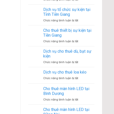
thiết
Cho
bị
thuê
Dịch vụ tổ chức sự kiện tại
sự
thiết
kiện
Tỉnh Tiền Giang
bị
tại
ở
Chức năng bình luận bị tắt
sự
Dĩ
Dịch
tại
An
vụ
Cho thuê thiết bị sự kiện tại
Vĩnh
–
tổ
Long
Tiền Giang
Bình
chức
Dương
ở
Chức năng bình luận bị tắt
sự
Cho
kiện
thuê
Dịch vụ cho thuê dù, bạt sự
tại
thiết
Tỉnh
kiện
bị
Tiền
ở
Chức năng bình luận bị tắt
sự
Giang
Dịch
kiện
vụ
Dịch vụ cho thuê loa kéo
tại
cho
Tiền
ở
Chức năng bình luận bị tắt
thuê
Giang
Dịch
dù,
vụ
Cho thuê màn hình LED tại
bạt
cho
sự
Bình Dương
thuê
kiện
ở
Chức năng bình luận bị tắt
loa
Cho
kéo
thuê
Cho thuê màn hình LED tại
màn